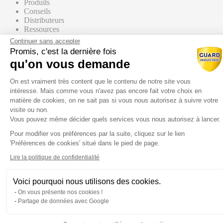
Produits
Conseils
Distributeurs
Ressources
Contact commercial
Continuer sans accepter
Promis, c'est la dernière fois
qu'on vous demande
Nos Produits
Tous les produits
Plateforme de Gestion du Consentem
Par supports
On est vraiment très content que le contenu de notre site vous
intéresse. Mais comme vous n'avez pas encore fait votre choix en
matière de cookies, on ne sait pas si vous nous autorisez à suivre votre
visite ou non.
Vous pouvez même décider quels services vous nous autorisez à lancer.
Mur / Façade
Pour modifier vos préférences par la suite, cliquez sur le lien
Axeptio consent
'Préférences de cookies' situé dans le pied de page.
Sol
Lire la politique de confidentialité
Voici pourquoi nous utilisons des cookies.
Toiture
On vous présente nos cookies !
Partage de données avec Google
Par gammes