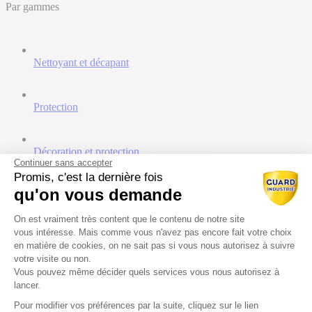
Par gammes
Nettoyant et décapant
Protection
Décoration et protection
Continuer sans accepter
Promis, c'est la dernière fois
qu'on vous demande
Traitement et minéralisation
Plateforme de Gestion du Consentem
On est vraiment très content que le contenu de notre site
Ressources
vous intéresse. Mais comme vous n'avez pas encore fait votre choix
en matière de cookies, on ne sait pas si vous nous autorisez à suivre
Catalogues
votre visite ou non.
Documents techniques
Vous pouvez même décider quels services vous nous autorisez à
Vidéos
lancer.
Prescripteurs
Pour modifier vos préférences par la suite, cliquez sur le lien
Axeptio consent