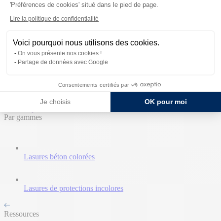
'Préférences de cookies' situé dans le pied de page.
Retours aux Univers
Lire la politique de confidentialité
Accueil
Produits
Voici pourquoi nous utilisons des cookies.
Ressources
On vous présente nos cookies !
Expertises
Partage de données avec Google
Témoignages
Contact commercial
Consentements certifiés par
Nos Produits
Je choisis
OK pour moi
Tous les produits
Par gammes
Lasures béton colorées
Lasures de protections incolores
Ressources