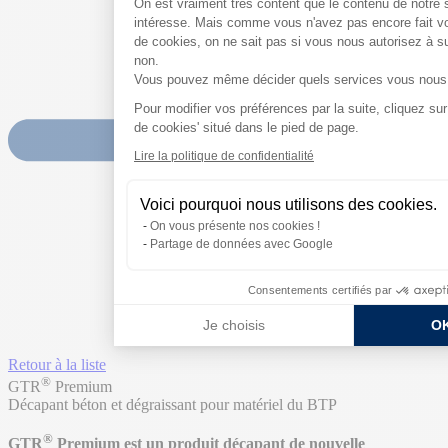
On est vraiment très content que le contenu de notre 
intéresse. Mais comme vous n'avez pas encore fait vo
de cookies, on ne sait pas si vous nous autorisez à su
non.
Vous pouvez même décider quels services vous nous a
Pour modifier vos préférences par la suite, cliquez sur
Axeptio consent
de cookies' situé dans le pied de page.
Lire la politique de confidentialité
Voici pourquoi nous utilisons des cookies.
On vous présente nos cookies !
Partage de données avec Google
Consentements certifiés par
Je choisis
OK
Retour à la liste
®
GTR
Premium
Décapant béton et dégraissant pour matériel du BTP
®
GTR
Premium est un produit décapant de nouvelle