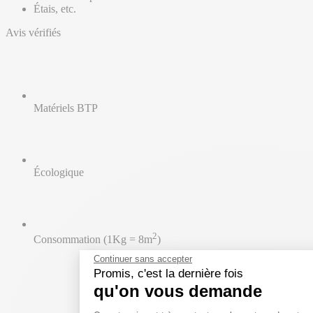
Étais, etc.
Avis vérifiés
Matériels BTP
Écologique
2
Consommation (1Kg = 8m
)
Continuer sans accepter
Promis, c'est la dernière fois
qu'on vous demande
Plateforme de Gestion du 