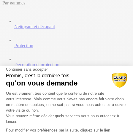
Par gammes
Nettoyant et décapant
Protection
Décoration et protection
Continuer sans accepter
Promis, c'est la dernière fois
qu'on vous demande
Traitement et minéralisation
Plateforme de Gestion du Consentem
On est vraiment très content que le contenu de notre site
Ressources
vous intéresse. Mais comme vous n'avez pas encore fait votre choix
en matière de cookies, on ne sait pas si vous nous autorisez à suivre
Catalogues
votre visite ou non.
Documents techniques
Vous pouvez même décider quels services vous nous autorisez à
Vidéos
lancer.
Prescripteurs
Pour modifier vos préférences par la suite, cliquez sur le lien
Axeptio consent