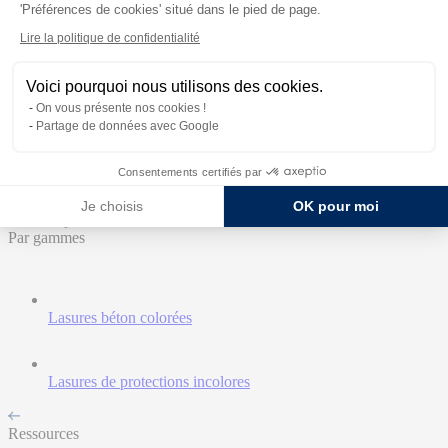
'Préférences de cookies' situé dans le pied de page.
Retours aux Univers
Lire la politique de confidentialité
Accueil
Produits
Voici pourquoi nous utilisons des cookies.
Ressources
On vous présente nos cookies !
Expertises
Partage de données avec Google
Témoignages
Contact commercial
Consentements certifiés par
Nos Produits
Je choisis
OK pour moi
Tous les produits
Par gammes
Lasures béton colorées
Lasures de protections incolores
Ressources