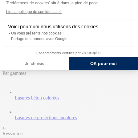
'Préférences de cookies' situé dans le pied de page.
Retours aux Univers
Lire la politique de confidentialité
Accueil
Produits
Voici pourquoi nous utilisons des cookies.
Ressources
On vous présente nos cookies !
Expertises
Partage de données avec Google
Témoignages
Contact commercial
Consentements certifiés par
Nos Produits
Je choisis
OK pour moi
Tous les produits
Par gammes
Lasures béton colorées
Lasures de protections incolores
Ressources