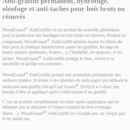
Anti-graffiti permanent, hydrofuge,
oléofuge et anti-taches pour bois bruts ou
rénovés
®
WoodGuard
AntiGraffiti est un produit de nouvelle génération
pour la protection des bardages en bois bruts ou rénovés. Produit bi-
®
composant, WoodGuard
AntiGraffiti pénètre toutes les fibres du
bois pour le protéger durablement contre les graffitis, les tags de
toutes natures (peintures, feutres…), l’humidité, les graisses, et les
®
taches. WoodGuard
AntiGraffiti protège le bois, renforce sa
durabilité et facilite son entretien.
®
WoodGuard
AntiGraffiti permet une protection permanente des
surfaces traitées. Il résiste à des dizaines de nettoyages (en utilisant le
®
nettoyant anti-graffiti Décap'Graf Guard
2010) et n’a donc pas
besoin d’être ré-appliqué après l’enlèvement d’un graffiti.
C’est un produit complètement incolore après application qui ne
dénature pas la structure et l’aspect naturel du bois (veinage,
®
fibres…). WoodGuard
AntiGraffiti ne s’écaille pas, ne cloque pas
et ne jaunit pas.