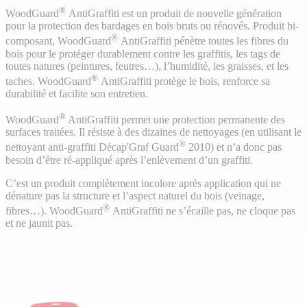
®
WoodGuard
AntiGraffiti est un produit de nouvelle génération
pour la protection des bardages en bois bruts ou rénovés. Produit bi-
®
composant, WoodGuard
AntiGraffiti pénètre toutes les fibres du
bois pour le protéger durablement contre les graffitis, les tags de
toutes natures (peintures, feutres…), l’humidité, les graisses, et les
®
taches. WoodGuard
AntiGraffiti protège le bois, renforce sa
durabilité et facilite son entretien.
®
WoodGuard
AntiGraffiti permet une protection permanente des
surfaces traitées. Il résiste à des dizaines de nettoyages (en utilisant le
®
nettoyant anti-graffiti Décap'Graf Guard
2010) et n’a donc pas
besoin d’être ré-appliqué après l’enlèvement d’un graffiti.
C’est un produit complètement incolore après application qui ne
dénature pas la structure et l’aspect naturel du bois (veinage,
®
fibres…). WoodGuard
AntiGraffiti ne s’écaille pas, ne cloque pas
et ne jaunit pas.