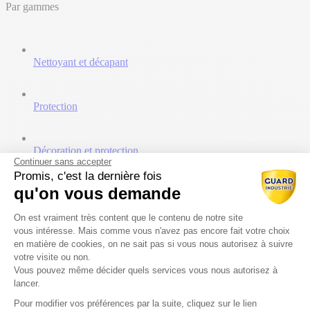
Par gammes
Nettoyant et décapant
Protection
Décoration et protection
Continuer sans accepter
Promis, c'est la dernière fois
qu'on vous demande
Traitement et minéralisation
Plateforme de Gestion du Consentem
On est vraiment très content que le contenu de notre site
Ressources
vous intéresse. Mais comme vous n'avez pas encore fait votre choix
en matière de cookies, on ne sait pas si vous nous autorisez à suivre
Catalogues
votre visite ou non.
Documents techniques
Vous pouvez même décider quels services vous nous autorisez à
Vidéos
lancer.
Prescripteurs
Pour modifier vos préférences par la suite, cliquez sur le lien
Axeptio consent