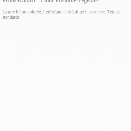
ProtectGuard
Color Formule Végétale
Lasure béton colorée, hydrofuge et oléofuge
biosourcée
. Teintes
standards