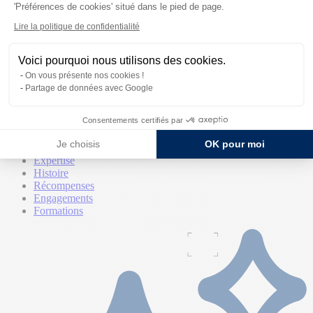
'Préférences de cookies' situé dans le pied de page.
Lire la politique de confidentialité
Voici pourquoi nous utilisons des cookies.
On vous présente nos cookies !
Partage de données avec Google
La marque
Consentements certifiés par
La marque
Je choisis
OK pour moi
Qui sommes-nous
Expertise
Histoire
Récompenses
Engagements
Formations