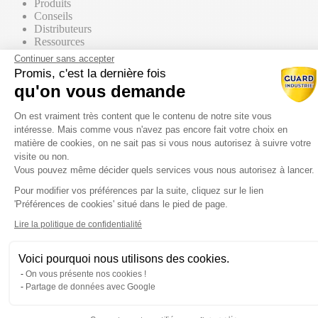
Produits
Conseils
Distributeurs
Ressources
Contact commercial
Continuer sans accepter
Promis, c'est la dernière fois
qu'on vous demande
Nos Produits
Tous les produits
Plateforme de Gestion du Consentem
Par supports
On est vraiment très content que le contenu de notre site vous
intéresse. Mais comme vous n'avez pas encore fait votre choix en
matière de cookies, on ne sait pas si vous nous autorisez à suivre votre
visite ou non.
Vous pouvez même décider quels services vous nous autorisez à lancer.
Mur / Façade
Pour modifier vos préférences par la suite, cliquez sur le lien
Axeptio consent
'Préférences de cookies' situé dans le pied de page.
Sol
Lire la politique de confidentialité
Voici pourquoi nous utilisons des cookies.
Toiture
On vous présente nos cookies !
Partage de données avec Google
Par gammes