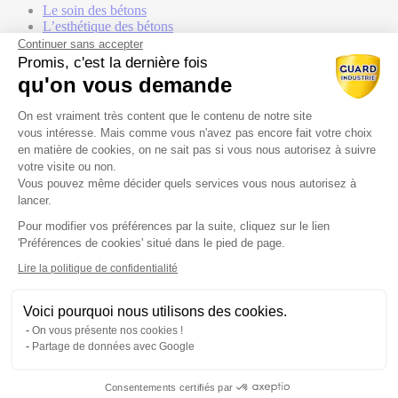
Le soin des bétons
L’esthétique des bétons
Continuer sans accepter
Industriels
Promis, c'est la dernière fois
qu'on vous demande
Retours aux Univers
Plateforme de Gestion du Consentem
On est vraiment très content que le contenu de notre site
Accueil
vous intéresse. Mais comme vous n'avez pas encore fait votre choix
Produits
en matière de cookies, on ne sait pas si vous nous autorisez à suivre
Ressources
Contact commercial
votre visite ou non.
Vous pouvez même décider quels services vous nous autorisez à
lancer.
Nos Produits
Pour modifier vos préférences par la suite, cliquez sur le lien
Tous les produits
Axeptio consent
'Préférences de cookies' situé dans le pied de page.
Par gammes
Lire la politique de confidentialité
Voici pourquoi nous utilisons des cookies.
Traitement du béton
On vous présente nos cookies !
Partage de données avec Google
Entretien du matériel
Consentements certifiés par