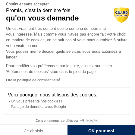
Le soin des bétons
Continuer sans accepter
L’esthétique des bétons
Promis, c'est la dernière fois
qu'on vous demande
Industriels
Plateforme de Gestion du Consentem
On est vraiment très content que le contenu de notre site
Retours aux Univers
vous intéresse. Mais comme vous n'avez pas encore fait votre choix
en matière de cookies, on ne sait pas si vous nous autorisez à suivre
Accueil
Produits
votre visite ou non.
Ressources
Vous pouvez même décider quels services vous nous autorisez à
Contact commercial
lancer.
Pour modifier vos préférences par la suite, cliquez sur le lien
Axeptio consent
'Préférences de cookies' situé dans le pied de page.
Nos Produits
Tous les produits
Lire la politique de confidentialité
Par gammes
Voici pourquoi nous utilisons des cookies.
On vous présente nos cookies !
Partage de données avec Google
Traitement du béton
Consentements certifiés par
Entretien du matériel
Je choisis
OK pour moi