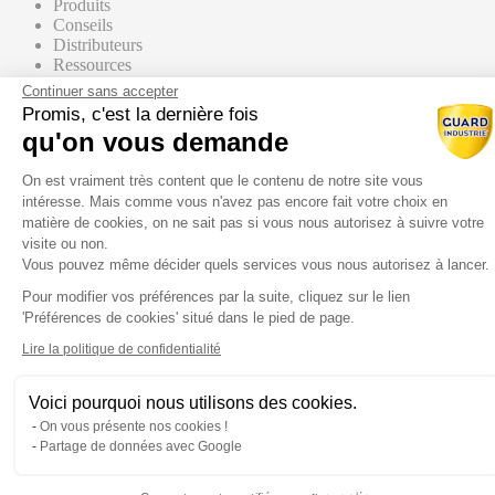
Produits
Conseils
Distributeurs
Ressources
Contact commercial
Continuer sans accepter
Promis, c'est la dernière fois
qu'on vous demande
Nos Produits
Tous les produits
Plateforme de Gestion du Consentem
Par supports
On est vraiment très content que le contenu de notre site vous
intéresse. Mais comme vous n'avez pas encore fait votre choix en
matière de cookies, on ne sait pas si vous nous autorisez à suivre votre
visite ou non.
Vous pouvez même décider quels services vous nous autorisez à lancer.
Mur / Façade
Pour modifier vos préférences par la suite, cliquez sur le lien
Axeptio consent
'Préférences de cookies' situé dans le pied de page.
Sol
Lire la politique de confidentialité
Voici pourquoi nous utilisons des cookies.
Toiture
On vous présente nos cookies !
Partage de données avec Google
Par gammes