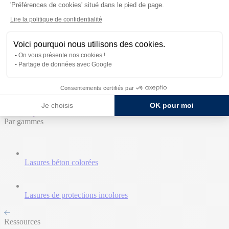
'Préférences de cookies' situé dans le pied de page.
Retours aux Univers
Lire la politique de confidentialité
Accueil
Produits
Voici pourquoi nous utilisons des cookies.
Ressources
On vous présente nos cookies !
Expertises
Partage de données avec Google
Témoignages
Contact commercial
Consentements certifiés par
Nos Produits
Je choisis
OK pour moi
Tous les produits
Par gammes
Lasures béton colorées
Lasures de protections incolores
Ressources