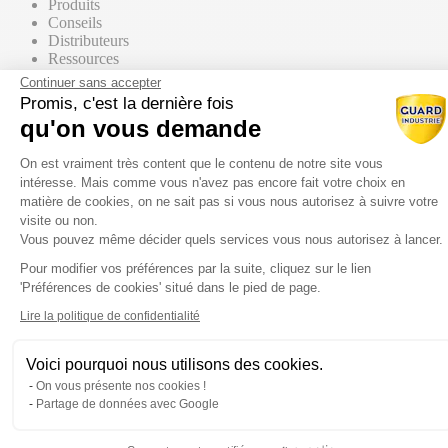
Produits
Conseils
Distributeurs
Ressources
Contact commercial
Continuer sans accepter
Promis, c'est la dernière fois
qu'on vous demande
Nos Produits
Tous les produits
Plateforme de Gestion du Consentem
Par supports
On est vraiment très content que le contenu de notre site vous
intéresse. Mais comme vous n'avez pas encore fait votre choix en
matière de cookies, on ne sait pas si vous nous autorisez à suivre votre
visite ou non.
Vous pouvez même décider quels services vous nous autorisez à lancer.
Mur / Façade
Pour modifier vos préférences par la suite, cliquez sur le lien
Axeptio consent
'Préférences de cookies' situé dans le pied de page.
Sol
Lire la politique de confidentialité
Voici pourquoi nous utilisons des cookies.
Toiture
On vous présente nos cookies !
Partage de données avec Google
Par gammes