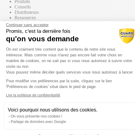
Produits
Conseils
Distributeurs
Ressources
Contact commercial
Continuer sans accepter
Promis, c'est la dernière fois
qu'on vous demande
Nos Produits
Tous les produits
Plateforme de Gestion du Consentem
Par supports
On est vraiment très content que le contenu de notre site vous
intéresse. Mais comme vous n'avez pas encore fait votre choix en
matière de cookies, on ne sait pas si vous nous autorisez à suivre votre
visite ou non.
Vous pouvez même décider quels services vous nous autorisez à lancer.
Mur / Façade
Pour modifier vos préférences par la suite, cliquez sur le lien
Axeptio consent
'Préférences de cookies' situé dans le pied de page.
Sol
Lire la politique de confidentialité
Voici pourquoi nous utilisons des cookies.
Toiture
On vous présente nos cookies !
Partage de données avec Google
Par gammes