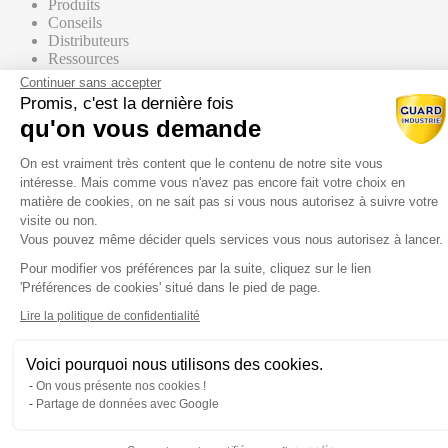
Produits
Conseils
Distributeurs
Ressources
Contact commercial
Continuer sans accepter
Promis, c'est la dernière fois
qu'on vous demande
Nos Produits
Tous les produits
Plateforme de Gestion du Consentem
Par supports
On est vraiment très content que le contenu de notre site vous
intéresse. Mais comme vous n'avez pas encore fait votre choix en
matière de cookies, on ne sait pas si vous nous autorisez à suivre votre
visite ou non.
Vous pouvez même décider quels services vous nous autorisez à lancer.
Mur / Façade
Pour modifier vos préférences par la suite, cliquez sur le lien
Axeptio consent
'Préférences de cookies' situé dans le pied de page.
Sol
Lire la politique de confidentialité
Voici pourquoi nous utilisons des cookies.
Toiture
On vous présente nos cookies !
Partage de données avec Google
Par gammes