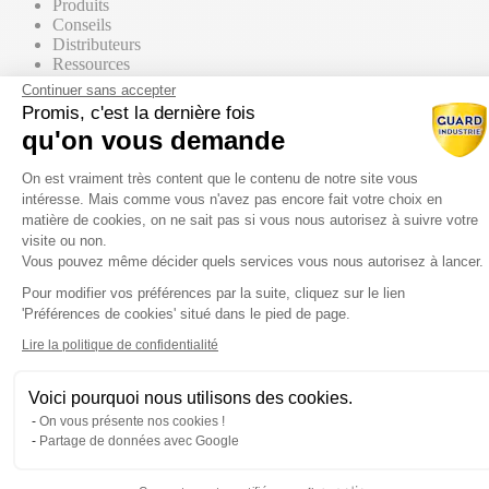
Produits
Conseils
Distributeurs
Ressources
Contact commercial
Continuer sans accepter
Promis, c'est la dernière fois
qu'on vous demande
Nos Produits
Tous les produits
Plateforme de Gestion du Consentem
Par supports
On est vraiment très content que le contenu de notre site vous
intéresse. Mais comme vous n'avez pas encore fait votre choix en
matière de cookies, on ne sait pas si vous nous autorisez à suivre votre
visite ou non.
Vous pouvez même décider quels services vous nous autorisez à lancer.
Mur / Façade
Pour modifier vos préférences par la suite, cliquez sur le lien
Axeptio consent
'Préférences de cookies' situé dans le pied de page.
Sol
Lire la politique de confidentialité
Voici pourquoi nous utilisons des cookies.
Toiture
On vous présente nos cookies !
Partage de données avec Google
Par gammes