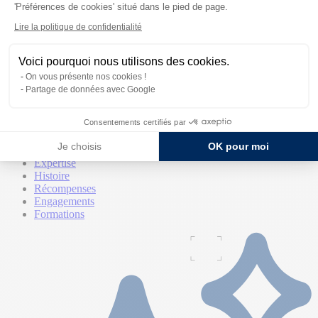
'Préférences de cookies' situé dans le pied de page.
Lire la politique de confidentialité
Voici pourquoi nous utilisons des cookies.
On vous présente nos cookies !
Partage de données avec Google
La marque
Consentements certifiés par
La marque
Je choisis
OK pour moi
Qui sommes-nous
Expertise
Histoire
Récompenses
Engagements
Formations