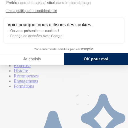
'Préférences de cookies' situé dans le pied de page.
Lire la politique de confidentialité
Voici pourquoi nous utilisons des cookies.
On vous présente nos cookies !
Partage de données avec Google
La marque
Consentements certifiés par
La marque
Je choisis
OK pour moi
Qui sommes-nous
Expertise
Histoire
Récompenses
Engagements
Formations