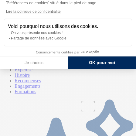
'Préférences de cookies' situé dans le pied de page.
Lire la politique de confidentialité
Voici pourquoi nous utilisons des cookies.
On vous présente nos cookies !
Partage de données avec Google
La marque
Consentements certifiés par
La marque
Je choisis
OK pour moi
Qui sommes-nous
Expertise
Histoire
Récompenses
Engagements
Formations