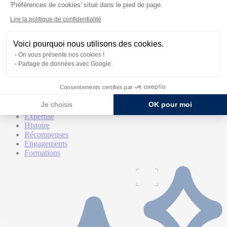
'Préférences de cookies' situé dans le pied de page.
Lire la politique de confidentialité
Voici pourquoi nous utilisons des cookies.
On vous présente nos cookies !
Partage de données avec Google
La marque
Consentements certifiés par
La marque
Je choisis
OK pour moi
Qui sommes-nous
Expertise
Histoire
Récompenses
Engagements
Formations